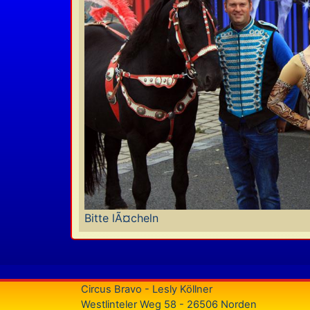
Bitte lÃ¤cheln
Circus Bravo - Lesly Köllner
Westlinteler Weg 58 - 26506 Norden