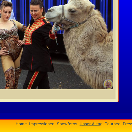
Home
Impressionen
Showfotos
Unser Alltag
Tournee
Pres