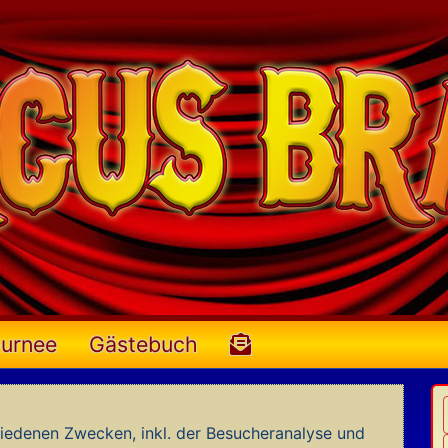
urnee
Gästebuch
iedenen Zwecken, inkl. der Besucheranalyse und