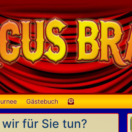
urnee
Gästebuch
ir für Sie tun?