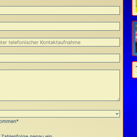
enommen*
e Zahlenfolge genau ein