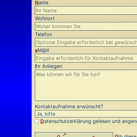
N
ame
Wohnort
Telefon
e
M@il
I
hr Anliegen
Kontaktaufnahme erwünscht?
D
atenschutzerklärung gelesen und ang
G
ib dies