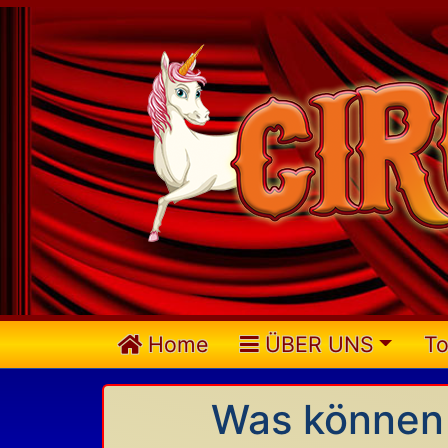
Home
ÜBER UNS
To
Was können w